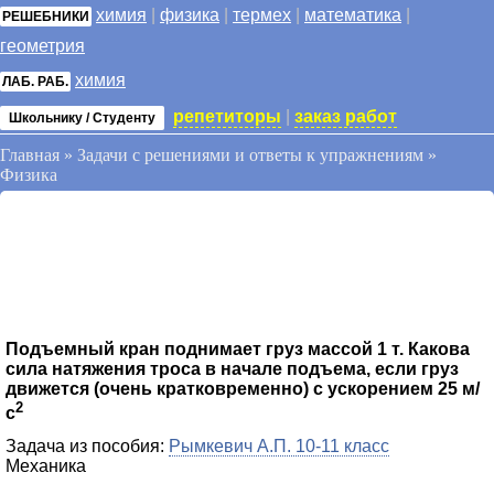
химия
|
физика
|
термех
|
математика
|
РЕШЕБНИКИ
геометрия
химия
ЛАБ. РАБ.
репетиторы
|
заказ работ
Школьнику / Студенту
Главная
»
Задачи с решениями и ответы к упражнениям
»
Физика
Подъемный кран поднимает груз массой 1 т. Какова
сила натяжения троса в начале подъема, если груз
движется (очень кратковременно) с ускорением 25 м/
2
с
Задача из пособия:
Рымкевич А.П. 10-11 класс
Механика