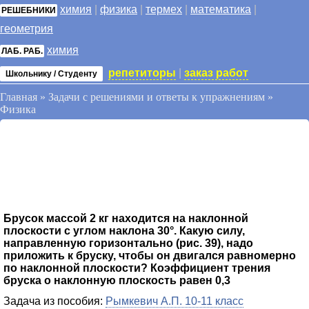
химия
|
физика
|
термех
|
математика
|
РЕШЕБНИКИ
геометрия
химия
ЛАБ. РАБ.
репетиторы
|
заказ работ
Школьнику / Студенту
Главная
»
Задачи с решениями и ответы к упражнениям
»
Физика
Брусок массой 2 кг находится на наклонной
плоскости с углом наклона 30°. Какую силу,
направленную горизонтально (рис. 39), надо
приложить к бруску, чтобы он двигался равномерно
по наклонной плоскости? Коэффициент трения
бруска о наклонную плоскость равен 0,3
Задача из пособия:
Рымкевич А.П. 10-11 класс