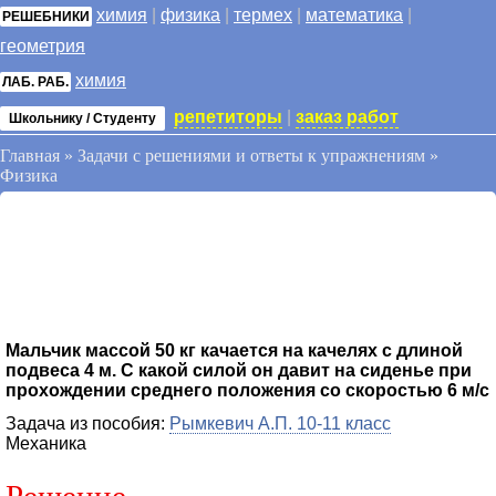
химия
|
физика
|
термех
|
математика
|
РЕШЕБНИКИ
геометрия
химия
ЛАБ. РАБ.
репетиторы
|
заказ работ
Школьнику / Студенту
Главная
»
Задачи с решениями и ответы к упражнениям
»
Физика
Мальчик массой 50 кг качается на качелях с длиной
подвеса 4 м. С какой силой он давит на сиденье при
прохождении среднего положения со скоростью 6 м/с
Задача из пособия:
Рымкевич А.П. 10-11 класс
Механика