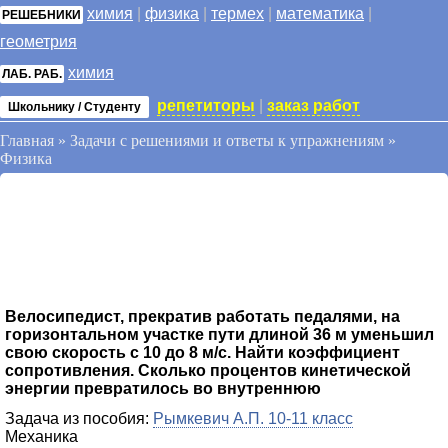
химия
|
физика
|
термех
|
математика
|
РЕШЕБНИКИ
геометрия
химия
ЛАБ. РАБ.
репетиторы
|
заказ работ
Школьнику / Студенту
Главная
»
Задачи с решениями и ответы к упражнениям
»
Физика
Велосипедист, прекратив работать педалями, на
горизонтальном участке пути длиной 36 м уменьшил
свою скорость с 10 до 8 м/с. Найти коэффициент
сопротивления. Сколько процентов кинетической
энергии превратилось во внутреннюю
Задача из пособия:
Рымкевич А.П. 10-11 класс
Механика