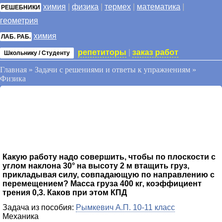
химия
|
физика
|
термех
|
математика
|
РЕШЕБНИКИ
геометрия
химия
ЛАБ. РАБ.
репетиторы
|
заказ работ
Школьнику / Студенту
Главная
»
Задачи с решениями и ответы к упражнениям
»
Физика
Какую работу надо совершить, чтобы по плоскости с
углом наклона 30° на высоту 2 м втащить груз,
прикладывая силу, совпадающую по направлению с
перемещением? Масса груза 400 кг, коэффициент
трения 0,3. Каков при этом КПД
Задача из пособия:
Рымкевич А.П. 10-11 класс
Механика