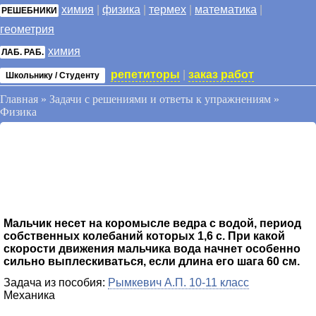
химия
|
физика
|
термех
|
математика
|
РЕШЕБНИКИ
геометрия
химия
ЛАБ. РАБ.
репетиторы
|
заказ работ
Школьнику / Студенту
Главная
»
Задачи с решениями и ответы к упражнениям
»
Физика
Мальчик несет на коромысле ведра с водой, период
собственных колебаний которых 1,6 с. При какой
скорости движения мальчика вода начнет особенно
сильно выплескиваться, если длина его шага 60 см.
Задача из пособия:
Рымкевич А.П. 10-11 класс
Механика