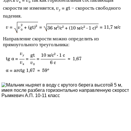
Здесь
так как горизонтальная составляющая
v
v
=
x
0
скорости не изменяется,
− скорость свободного
v
= gt
y
падения.
2
2
v
=
v
=
= 11,7 м/с
+ (gt)
2
2
2
2
36 м
/с
+ (10 м/с
·
1 с)
0
Направление скорости можно определить из
прямоугольного треугольника:
v
2
gt
10 м/с
·
1 с
y
tg α =
=
=
≈ 1,67
v
v
6 с
x
0
α = arctg 1,67 ≈ 59°