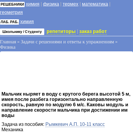
химия
|
физика
|
термех
|
математика
|
РЕШЕБНИКИ
геометрия
химия
ЛАБ. РАБ.
репетиторы
|
заказ работ
Школьнику / Студенту
Главная
»
Задачи с решениями и ответы к упражнениям
»
Физика
Мальчик ныряет в воду с крутого берега высотой 5 м,
имея после разбега горизонтально направленную
скорость, равную по модулю 6 м/с. Каковы модуль и
направление скорости мальчика при достижении им
воды
Задача из пособия:
Рымкевич А.П. 10-11 класс
Механика