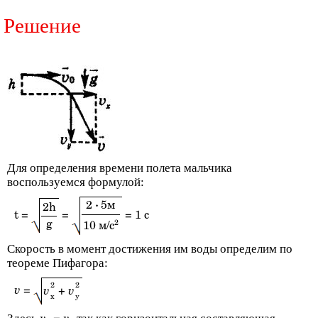
Решение
Для определения времени полета мальчика
воспользуемся формулой:
2
·
5м
2h
t =
=
= 1 с
2
g
10 м/с
Скорость в момент достижения им воды определим по
теореме Пифагора:
2
2
v
=
v
v
+
x
y