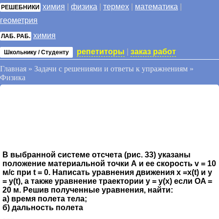
химия
|
физика
|
термех
|
математика
|
РЕШЕБНИКИ
геометрия
химия
ЛАБ. РАБ.
репетиторы
|
заказ работ
Школьнику / Студенту
Главная
»
Задачи с решениями и ответы к упражнениям
»
Физика
В выбранной системе отсчета (рис. 33) указаны
положение материальной точки А и ее скорость v = 10
м/с при t = 0. Написать уравнения движения x =x(t) и у
= y(t), а также уравнение траектории y = y(x) если OA =
20 м. Решив полученные уравнения, найти:
а) время полета тела;
б) дальность полета