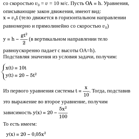
со скоростью
=
= 10 м/с. Пусть
. Уравнения,
v
v
OA = h
0
описывающие закон движения, имеют вид:
(тело движется в горизонтальном направлении
v
x =
t
0
равномерно и прямолинейно со скоростью
)
v
0
2
gt
(в вертикальном направлении тело
y = h
−
2
равноускоренно падает с высоты OA=h).
Подставляя значения из условия задачи, получим:
x(t) = 10t
2
y(t) = 20 − 5t
x
Из первого уравнения системы
. Тогда, подставив
t =
10
это выражение во второе уравнение, получим
2
5x
зависимость
y(x) = 20
−
100
То есть имеем:
2
y(x) = 20 − 0,05x