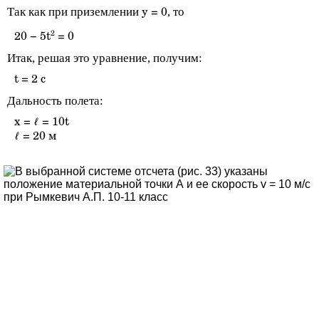
Так как при приземлении
, то
y = 0
2
20 − 5t
= 0
Итак, решая это уравнение, получим:
t = 2 с
Дальность полета:
x = ℓ = 10t
ℓ = 20 м